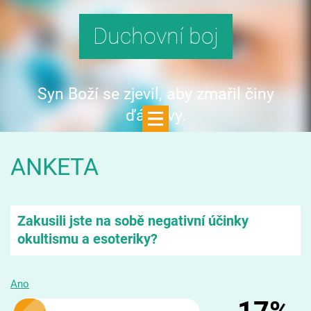
Duchovní boj
Syn Boží se zjevil, aby zmařil činy
ďáblovy.
ANKETA
Zakusili jste na sobě negativní účinky
okultismu a esoteriky?
Ano