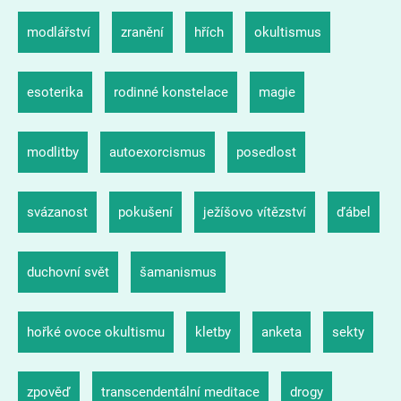
modlářství
zranění
hřích
okultismus
esoterika
rodinné konstelace
magie
modlitby
autoexorcismus
posedlost
svázanost
pokušení
ježíšovo vítězství
ďábel
duchovní svět
šamanismus
hořké ovoce okultismu
kletby
anketa
sekty
zpověď
transcendentální meditace
drogy