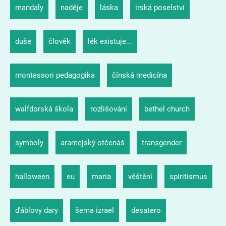
mandaly
naděje
láska
irská poselství
duše
člověk
lék existuje...
montessori pedagogika
čínská medicína
walfdorská škola
rozlišování
bethel church
symboly
aramejský otčenáš
transgender
halloween
eu
maria
věštění
spiritismus
ďáblovy dary
šema izrael
desatero