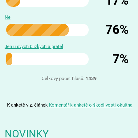
17%
Ne
76%
Jen u svých blízkých a přátel
7%
Celkový počet hlasů:
1439
K anketě viz. článek
Komentář k anketě o škodlivosti okultna
NOVINKY