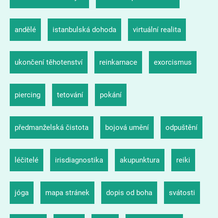
andělé
istanbulská dohoda
virtuální realita
ukončení těhotenství
reinkarnace
exorcismus
piercing
tetování
pokání
předmanželská čistota
bojová umění
odpuštění
léčitelé
irisdiagnostika
akupunktura
reiki
jóga
mapa stránek
dopis od boha
svátosti