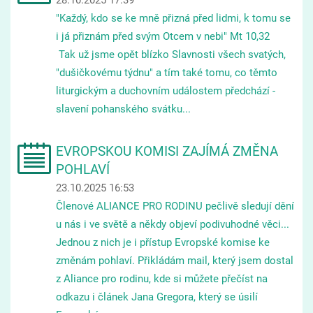
"Každý, kdo se ke mně přizná před lidmi, k tomu se
i já přiznám před svým Otcem v nebi" Mt 10,32
Tak už jsme opět blízko Slavnosti všech svatých,
"dušičkovému týdnu" a tím také tomu, co těmto
liturgickým a duchovním událostem předchází -
slavení pohanského svátku...
EVROPSKOU KOMISI ZAJÍMÁ ZMĚNA
POHLAVÍ
23.10.2025 16:53
Členové ALIANCE PRO RODINU pečlivě sledují dění
u nás i ve světě a někdy objeví podivuhodné věci...
Jednou z nich je i přístup Evropské komise ke
změnám pohlaví. Přikládám mail, který jsem dostal
z Aliance pro rodinu, kde si můžete přečíst na
odkazu i článek Jana Gregora, který se úsilí