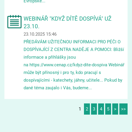
Evropské...
WEBINÁŘ "KDYŽ DÍTĚ DOSPÍVÁ" UŽ
23.10.
23.10.2025 15:46
PŘEDÁVÁM UŽITEČNOU INFORMACI PRO PÉČI O
DOSPÍVAJÍCÍ Z CENTRA NADĚJE A POMOCI: Bližší
informace a přihlášky jsou
na https://www.cenap.cz/kdyz-dite-dospiva Webinář
může být přínosný i pro ty, kdo pracují s
dospívajícími - katechety, jáhny, učitele... Pokud by
dané téma zaujalo i Vás, budeme...
1
2
3
4
5
>
>>