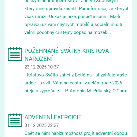
českým neurologem MUDr. Janem Stránským,
který mne opravdu zasáhl. Pár informací, ze kterých
však mrazí. Odkaz je níže, posuďte sami.. Má-li
opravdu užívání chytrých mobilů a sociálním sítí
velmi podobný či stejný dopad na mozek...
POŽEHNANÉ SVÁTKY KRISTOVA
NAROZENÍ
23.12.2025 10:37
Kristovo Světlo zářící z Betléma ať zahřeje Vaše
srdce a svítí Vám na cestu v celém roce 2026
přeje a vyprošuje P. Antonín M. Příkaský, O.Carm.
ADVENTNÍ EXERCICIE
01.12.2025 22:27
Opět se nám nabízí možnost projít adventní dobou