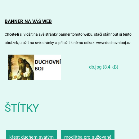
BANNER NA VÁŠ WEB
Chcete-li si vložit na své stránky banner tohoto webu, stačí stáhnout si
tento
obrázek
, uložit na své stránky, a přiložit k němu odkaz: www.duchovniboj.cz
db.jpg (8,4 kB)
ŠTÍTKY
křest duchem svatým
modlitba pro sužované