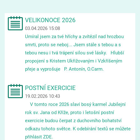
VELIKONOCE 2026
03.04.2026 15:08
Umíral jsem za tvé hříchy a zvítězil nad hrozbou
smrti, proto se neboj... Jsem stále s tebou a s
tebou nesu i tvá trápení silou své lásky. Hlubší
propojení s Kristem Ukřižovaným i Vzkříšeným
přeje a vyprošuje P. Antonín, O.Carm.
POSTNÍ EXERCICIE
19.02.2026 10:43
V tomto roce 2026 slaví bosý karmel Jubilejní
rok sv. Jana od Kříže, proto i letošní postní
exercicie budou čerpat z duchovního bohatství
odkazu tohoto světce. K odebírání textů se můžete
přihlásit ZDE.