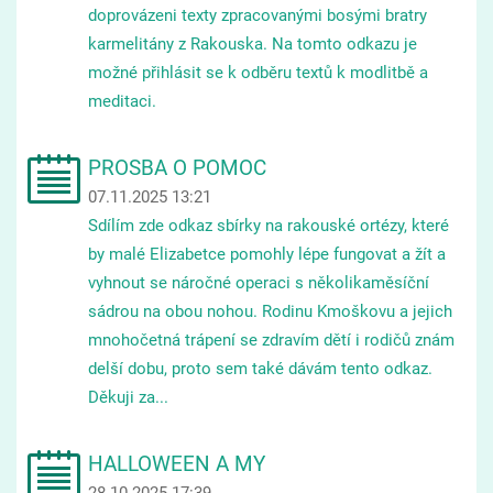
doprovázeni texty zpracovanými bosými bratry
karmelitány z Rakouska. Na tomto odkazu je
možné přihlásit se k odběru textů k modlitbě a
meditaci.
PROSBA O POMOC
07.11.2025 13:21
Sdílím zde odkaz sbírky na rakouské ortézy, které
by malé Elizabetce pomohly lépe fungovat a žít a
vyhnout se náročné operaci s několikaměsíční
sádrou na obou nohou. Rodinu Kmoškovu a jejich
mnohočetná trápení se zdravím dětí i rodičů znám
delší dobu, proto sem také dávám tento odkaz.
Děkuji za...
HALLOWEEN A MY
28.10.2025 17:39