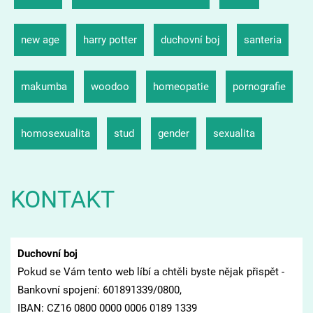
new age
harry potter
duchovní boj
santeria
makumba
woodoo
homeopatie
pornografie
homosexualita
stud
gender
sexualita
KONTAKT
Duchovní boj
Pokud se Vám tento web líbí a chtěli byste nějak přispět -
Bankovní spojení: 601891339/0800,
IBAN: CZ16 0800 0000 0006 0189 1339