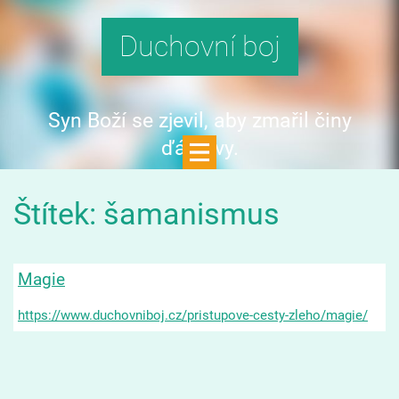
Duchovní boj
Syn Boží se zjevil, aby zmařil činy
ďáblovy.
Štítek: šamanismus
Magie
https://www.duchovniboj.cz/pristupove-cesty-zleho/magie/