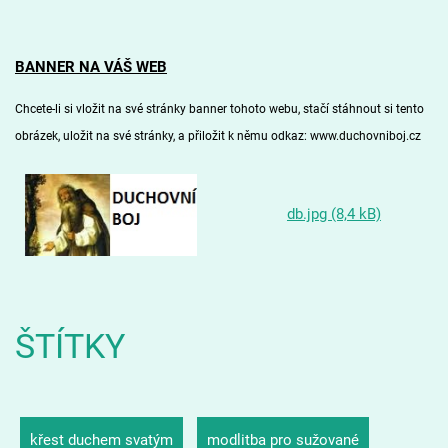
BANNER NA VÁŠ WEB
Chcete-li si vložit na své stránky banner tohoto webu, stačí stáhnout si
tento
obrázek
, uložit na své stránky, a přiložit k němu odkaz: www.duchovniboj.cz
db.jpg (8,4 kB)
ŠTÍTKY
křest duchem svatým
modlitba pro sužované