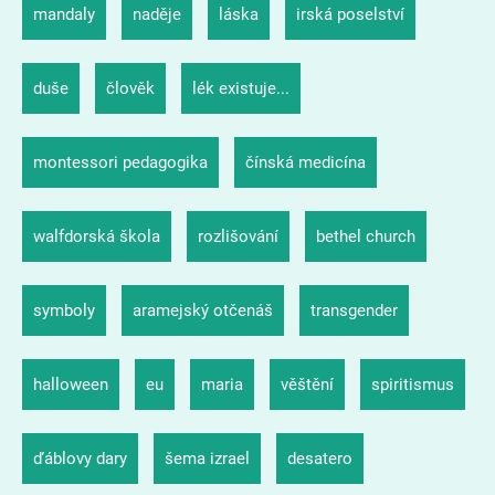
mandaly
naděje
láska
irská poselství
duše
člověk
lék existuje...
montessori pedagogika
čínská medicína
walfdorská škola
rozlišování
bethel church
symboly
aramejský otčenáš
transgender
halloween
eu
maria
věštění
spiritismus
ďáblovy dary
šema izrael
desatero