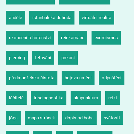
andělé
istanbulská dohoda
virtuální realita
ukončení těhotenství
reinkarnace
exorcismus
piercing
tetování
pokání
předmanželská čistota
bojová umění
odpuštění
léčitelé
irisdiagnostika
akupunktura
reiki
jóga
mapa stránek
dopis od boha
svátosti