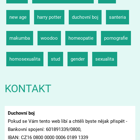
new age
harry potter
duchovní boj
santeria
makumba
woodoo
homeopatie
pornografie
homosexualita
stud
gender
sexualita
KONTAKT
Duchovní boj
Pokud se Vám tento web líbí a chtěli byste nějak přispět -
Bankovní spojení: 601891339/0800,
IBAN: CZ16 0800 0000 0006 0189 1339