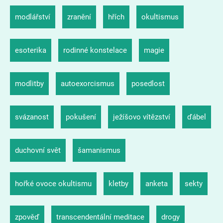
modlářství
zranění
hřích
okultismus
esoterika
rodinné konstelace
magie
modlitby
autoexorcismus
posedlost
svázanost
pokušení
ježíšovo vítězství
ďábel
duchovní svět
šamanismus
hořké ovoce okultismu
kletby
anketa
sekty
zpověď
transcendentální meditace
drogy