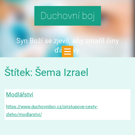
Duchovní boj
Syn Boží se zjevil, aby zmařil činy
ďáblovy.
Štítek: Šema Izrael
Modlářství
https://www.duchovniboj.cz/pristupove-cesty-
zleho/modlarstvi/