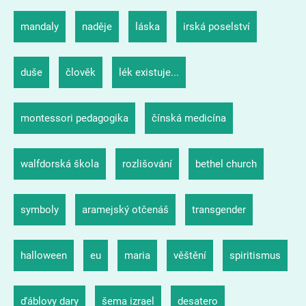
mandaly
naděje
láska
irská poselství
duše
člověk
lék existuje...
montessori pedagogika
čínská medicína
walfdorská škola
rozlišování
bethel church
symboly
aramejský otčenáš
transgender
halloween
eu
maria
věštění
spiritismus
ďáblovy dary
šema izrael
desatero