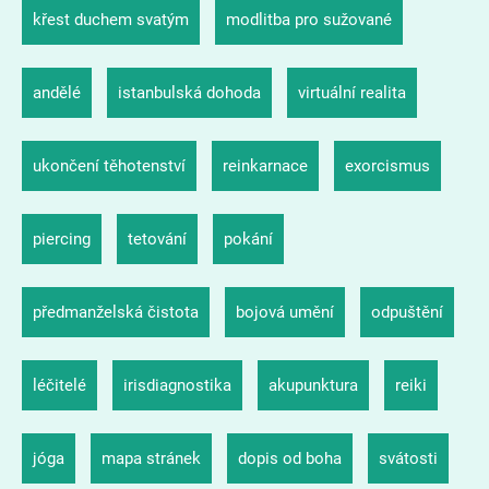
křest duchem svatým
modlitba pro sužované
andělé
istanbulská dohoda
virtuální realita
ukončení těhotenství
reinkarnace
exorcismus
piercing
tetování
pokání
předmanželská čistota
bojová umění
odpuštění
léčitelé
irisdiagnostika
akupunktura
reiki
jóga
mapa stránek
dopis od boha
svátosti