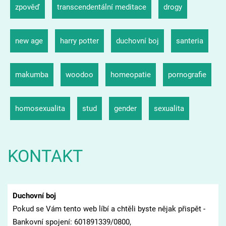
zpověď
transcendentální meditace
drogy
new age
harry potter
duchovní boj
santeria
makumba
woodoo
homeopatie
pornografie
homosexualita
stud
gender
sexualita
KONTAKT
Duchovní boj
Pokud se Vám tento web líbí a chtěli byste nějak přispět -
Bankovní spojení: 601891339/0800,