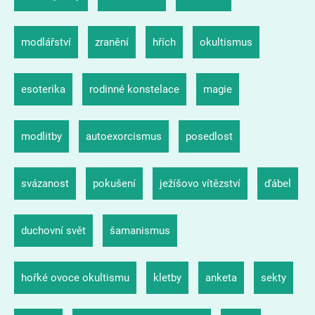
modlářství
zranění
hřích
okultismus
esoterika
rodinné konstelace
magie
modlitby
autoexorcismus
posedlost
svázanost
pokušení
ježíšovo vítězství
ďábel
duchovní svět
šamanismus
hořké ovoce okultismu
kletby
anketa
sekty