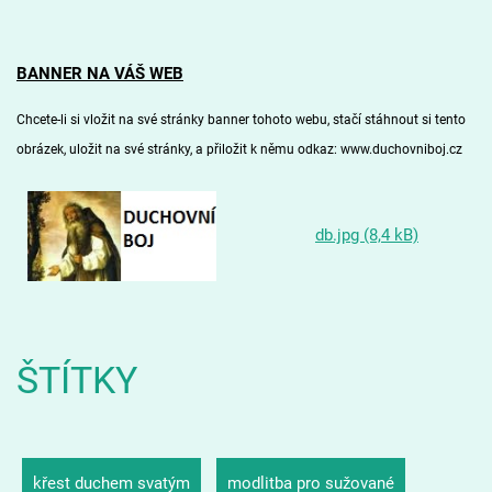
BANNER NA VÁŠ WEB
Chcete-li si vložit na své stránky banner tohoto webu, stačí stáhnout si
tento
obrázek
, uložit na své stránky, a přiložit k němu odkaz: www.duchovniboj.cz
db.jpg (8,4 kB)
ŠTÍTKY
křest duchem svatým
modlitba pro sužované