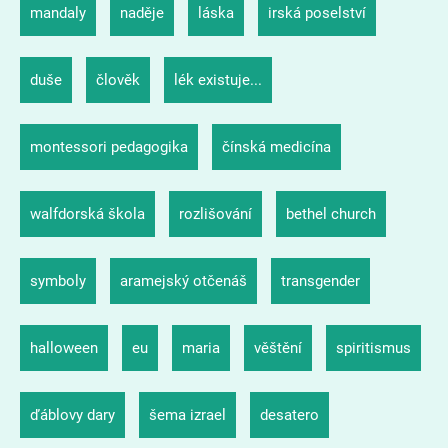
mandaly
naděje
láska
irská poselství
duše
člověk
lék existuje...
montessori pedagogika
čínská medicína
walfdorská škola
rozlišování
bethel church
symboly
aramejský otčenáš
transgender
halloween
eu
maria
věštění
spiritismus
ďáblovy dary
šema izrael
desatero