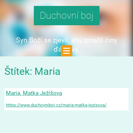
Duchovní boj
Syn Boží se zjevil, aby zmařil činy
ďáblovy.
Štítek: Maria
Maria, Matka Ježíšova
https://www.duchovniboj.cz/maria-matka-jezisova/