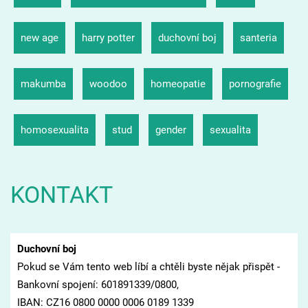
new age
harry potter
duchovní boj
santeria
makumba
woodoo
homeopatie
pornografie
homosexualita
stud
gender
sexualita
KONTAKT
Duchovní boj
Pokud se Vám tento web líbí a chtěli byste nějak přispět -
Bankovní spojení: 601891339/0800,
IBAN: CZ16 0800 0000 0006 0189 1339