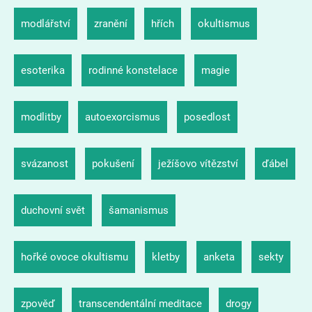
modlářství
zranění
hřích
okultismus
esoterika
rodinné konstelace
magie
modlitby
autoexorcismus
posedlost
svázanost
pokušení
ježíšovo vítězství
ďábel
duchovní svět
šamanismus
hořké ovoce okultismu
kletby
anketa
sekty
zpověď
transcendentální meditace
drogy