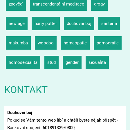
zpověď
transcendentální meditace
drogy
new age
harry potter
duchovní boj
santeria
makumba
woodoo
homeopatie
pornografie
homosexualita
stud
gender
sexualita
KONTAKT
Duchovní boj
Pokud se Vám tento web líbí a chtěli byste nějak přispět -
Bankovní spojení: 601891339/0800,