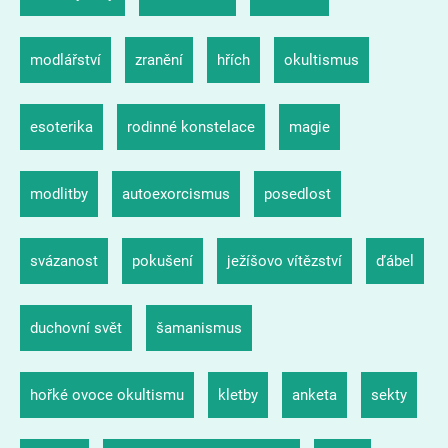
modlářství
zranění
hřích
okultismus
esoterika
rodinné konstelace
magie
modlitby
autoexorcismus
posedlost
svázanost
pokušení
ježíšovo vítězství
ďábel
duchovní svět
šamanismus
hořké ovoce okultismu
kletby
anketa
sekty