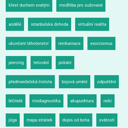
křest duchem svatým
modlitba pro sužované
andělé
istanbulská dohoda
virtuální realita
ukončení těhotenství
reinkarnace
exorcismus
piercing
tetování
pokání
předmanželská čistota
bojová umění
odpuštění
léčitelé
irisdiagnostika
akupunktura
reiki
jóga
mapa stránek
dopis od boha
svátosti