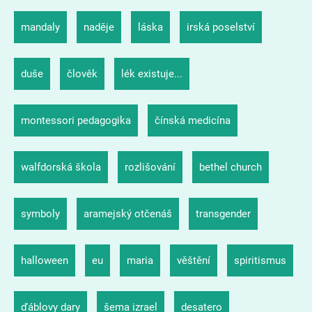
mandaly
naděje
láska
irská poselství
duše
člověk
lék existuje...
montessori pedagogika
čínská medicína
walfdorská škola
rozlišování
bethel church
symboly
aramejský otčenáš
transgender
halloween
eu
maria
věštění
spiritismus
ďáblovy dary
šema izrael
desatero