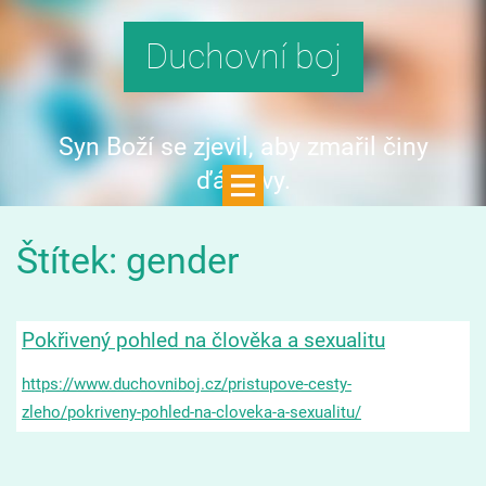
Duchovní boj
Syn Boží se zjevil, aby zmařil činy
ďáblovy.
Štítek: gender
Pokřivený pohled na člověka a sexualitu
https://www.duchovniboj.cz/pristupove-cesty-
zleho/pokriveny-pohled-na-cloveka-a-sexualitu/