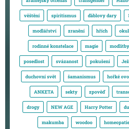
aramejský otčenáš
transgender
Hall
věštění
spiritismus
ďáblovy dary
modlářství
zranění
hřích
okul
rodinné konstelace
magie
modlitb
posedlost
svázanost
pokušení
Jež
duchovní svět
šamanismus
hořké ovo
ANKETA
sekty
zpověď
trans
drogy
NEW AGE
Harry Potter
du
makumba
woodoo
homeopati