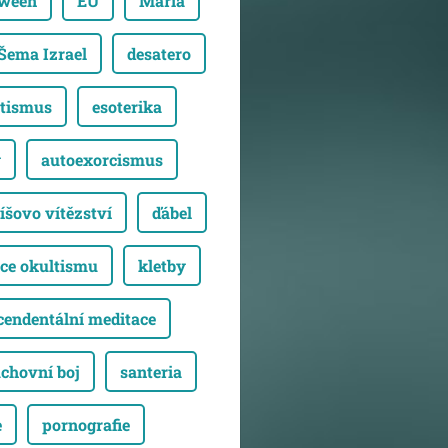
oween
EU
Maria
Šema Izrael
desatero
tismus
esoterika
y
autoexorcismus
íšovo vítězství
ďábel
ce okultismu
kletby
cendentální meditace
chovní boj
santeria
e
pornografie