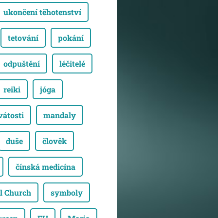
ukončení těhotenství
tetování
pokání
odpuštění
léčitelé
reiki
jóga
vátosti
mandaly
duše
člověk
čínská medicína
l Church
symboly