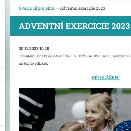
Úvod a cíl projektu
>
Adventní exercicie 2023
ADVENTNÍ EXERCICIE 2023
30.11.2023 10:28
Tématem letos bude ZAKOŘENIT V BOŽÍ RADOSTI se sv. Terezií z Los
na tomto odkazu:
PŘIHLÁŠENÍ