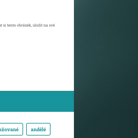
ut si
tento obrázek
, uložit na své
sužované
andělé