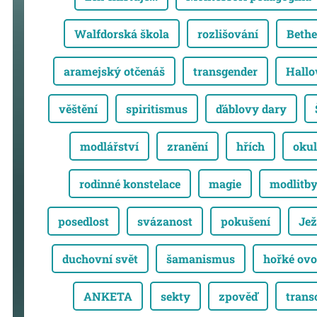
Walfdorská škola
rozlišování
Bethe
aramejský otčenáš
transgender
Hall
věštění
spiritismus
ďáblovy dary
modlářství
zranění
hřích
okul
rodinné konstelace
magie
modlitb
posedlost
svázanost
pokušení
Jež
duchovní svět
šamanismus
hořké ovo
ANKETA
sekty
zpověď
trans