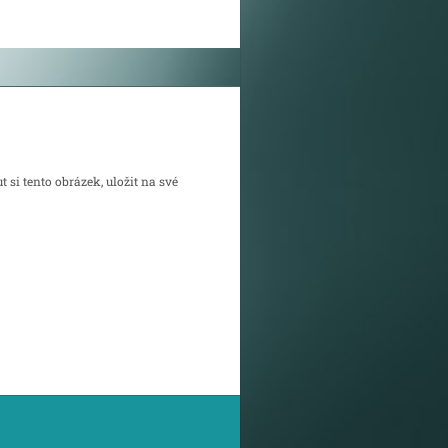
ut si
tento obrázek
, uložit na své