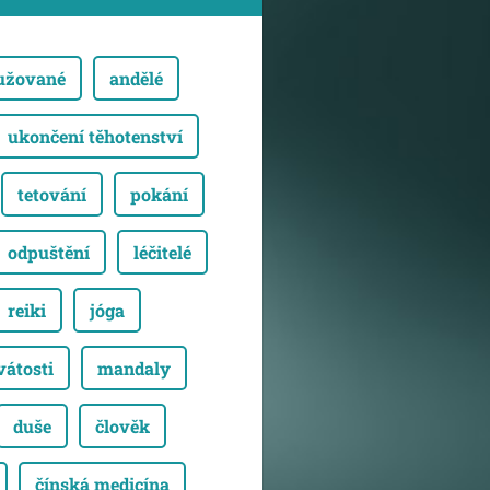
sužované
andělé
ukončení těhotenství
tetování
pokání
odpuštění
léčitelé
reiki
jóga
vátosti
mandaly
duše
člověk
čínská medicína