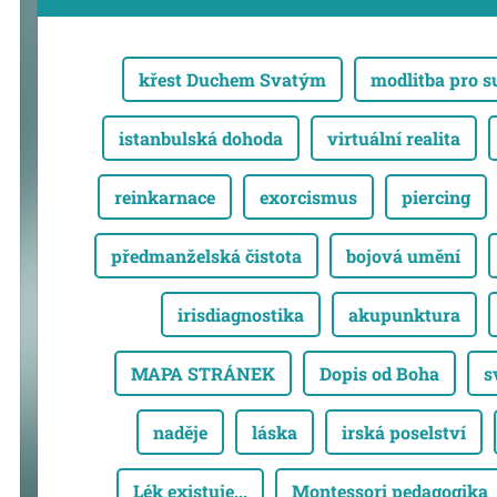
křest Duchem Svatým
modlitba pro 
istanbulská dohoda
virtuální realita
reinkarnace
exorcismus
piercing
předmanželská čistota
bojová umění
irisdiagnostika
akupunktura
MAPA STRÁNEK
Dopis od Boha
s
naděje
láska
irská poselství
Lék existuje...
Montessori pedagogika