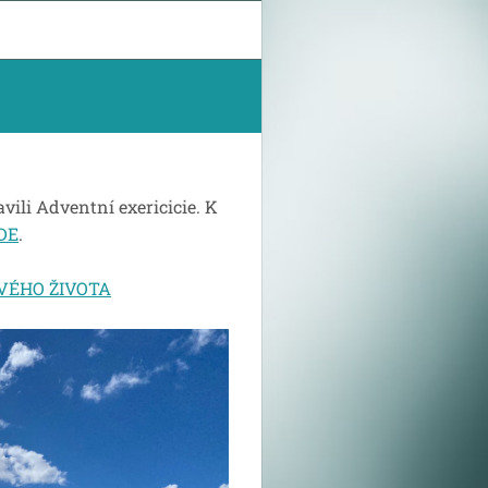
avili Adventní exericicie. K
DE
.
VÉHO ŽIVOTA