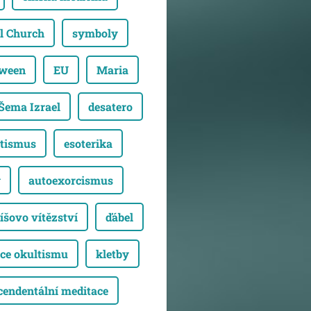
l Church
symboly
oween
EU
Maria
Šema Izrael
desatero
tismus
esoterika
y
autoexorcismus
íšovo vítězství
ďábel
ce okultismu
kletby
cendentální meditace