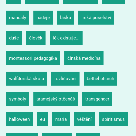
mandaly
naděje
láska
irská poselství
duše
člověk
lék existuje...
montessori pedagogika
čínská medicína
walfdorská škola
rozlišování
bethel church
symboly
aramejský otčenáš
transgender
halloween
eu
maria
věštění
spiritismus