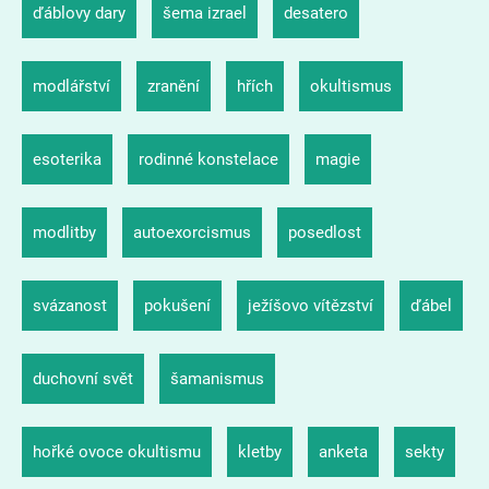
ďáblovy dary
šema izrael
desatero
modlářství
zranění
hřích
okultismus
esoterika
rodinné konstelace
magie
modlitby
autoexorcismus
posedlost
svázanost
pokušení
ježíšovo vítězství
ďábel
duchovní svět
šamanismus
hořké ovoce okultismu
kletby
anketa
sekty