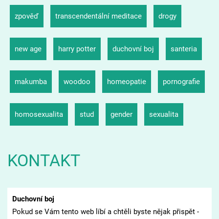
zpověď
transcendentální meditace
drogy
new age
harry potter
duchovní boj
santeria
makumba
woodoo
homeopatie
pornografie
homosexualita
stud
gender
sexualita
KONTAKT
Duchovní boj
Pokud se Vám tento web líbí a chtěli byste nějak přispět -