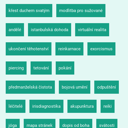
křest duchem svatým
modlitba pro sužované
andělé
istanbulská dohoda
virtuální realita
ukončení těhotenství
reinkarnace
exorcismus
piercing
tetování
pokání
předmanželská čistota
bojová umění
odpuštění
léčitelé
irisdiagnostika
akupunktura
reiki
jóga
mapa stránek
dopis od boha
svátosti