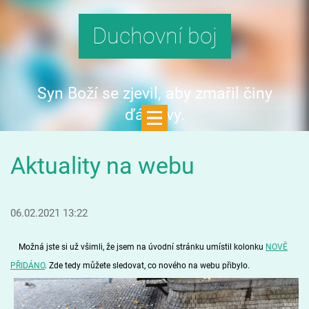
Duchovní boj
Syn Boží se zjevil, aby zmařil činy
ďáblovy.
Aktuality na webu
06.02.2021 13:22
Možná jste si už všimli, že jsem na úvodní stránku umístil kolonku
NOVĚ
PŘIDÁNO
. Zde tedy můžete sledovat, co nového na webu přibylo.