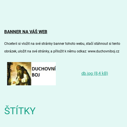
BANNER NA VÁŠ WEB
Chcete-li si vložit na své stránky banner tohoto webu, stačí stáhnout si
tento
obrázek
, uložit na své stránky, a přiložit k němu odkaz: www.duchovniboj.cz
db.jpg (8,4 kB)
ŠTÍTKY