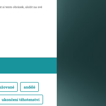
ut si
tento obrázek
, uložit na své
sužované
andělé
ukončení těhotenství