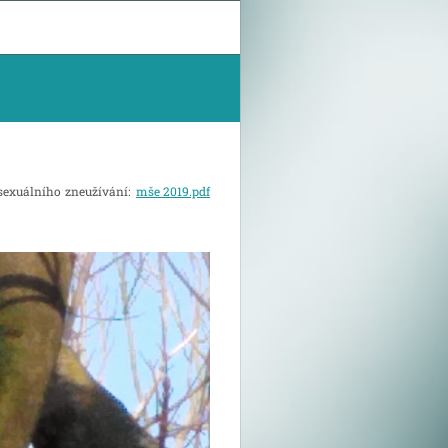
 sexuálního zneužívání:
mše 2019.pdf