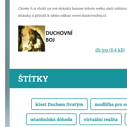
Chcete-li si vložit na své stránky banner tohoto webu, stačí stáhno
stránky, a přiložit k němu odkaz: www.duchovniboj.cz
db.jpg (8,4 kB)
ŠTÍTKY
křest Duchem Svatým
modlitba pro 
istanbulská dohoda
virtuální realita