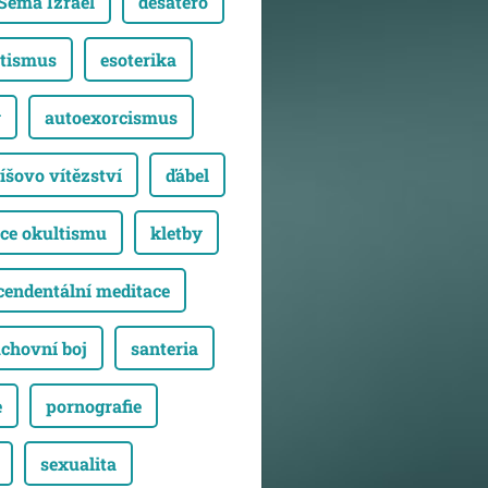
Šema Izrael
desatero
tismus
esoterika
y
autoexorcismus
íšovo vítězství
ďábel
ce okultismu
kletby
cendentální meditace
chovní boj
santeria
e
pornografie
sexualita