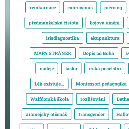
reinkarnace
exorcismus
piercing
předmanželská čistota
bojová umění
irisdiagnostika
akupunktura
MAPA STRÁNEK
Dopis od Boha
s
naděje
láska
irská poselství
Lék existuje...
Montessori pedagogika
Walfdorská škola
rozlišování
Bethe
aramejský otčenáš
transgender
Hall