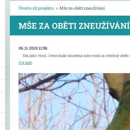
Úvod a cíl projektu
>
Mše za oběti zneužívání
MŠE ZA OBĚTI ZNEUŽÍVÁNÍ
06.11.2019 11:56
Tak jako vloni, i letos bude sloužena mše svatá za všechny oběti
(2,8 MB)