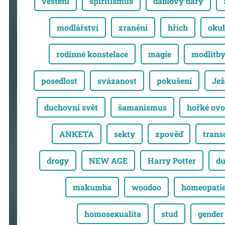
věštění
spiritismus
ďáblovy dary
modlářství
zranění
hřích
okul
rodinné konstelace
magie
modlitb
posedlost
svázanost
pokušení
Jež
duchovní svět
šamanismus
hořké ovo
ANKETA
sekty
zpověď
trans
drogy
NEW AGE
Harry Potter
du
makumba
woodoo
homeopati
homosexualita
stud
gender