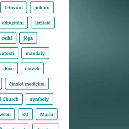
tetování
pokání
odpuštění
léčitelé
reiki
jóga
vátosti
mandaly
duše
člověk
čínská medicína
l Church
symboly
oween
EU
Maria