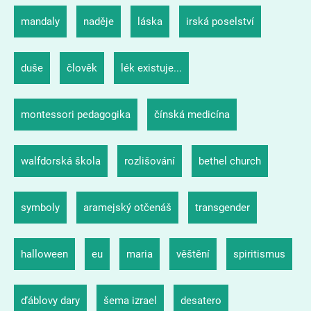
mandaly
naděje
láska
irská poselství
duše
člověk
lék existuje...
montessori pedagogika
čínská medicína
walfdorská škola
rozlišování
bethel church
symboly
aramejský otčenáš
transgender
halloween
eu
maria
věštění
spiritismus
ďáblovy dary
šema izrael
desatero