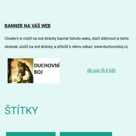
BANNER NA VÁŠ WEB
Chcete-li si vložit na své stránky banner tohoto webu, stačí stáhnout si
tento
obrázek
, uložit na své stránky, a přiložit k němu odkaz: www.duchovniboj.cz
db.jpg (8,4 kB)
ŠTÍTKY