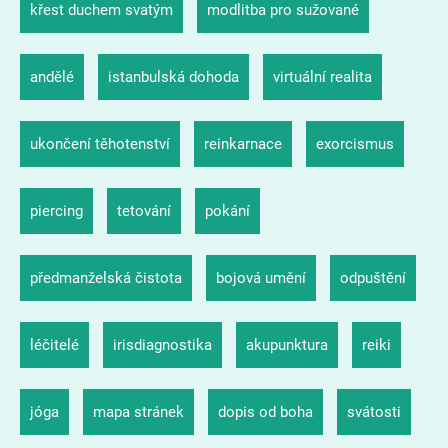
křest duchem svatým
modlitba pro sužované
andělé
istanbulská dohoda
virtuální realita
ukončení těhotenství
reinkarnace
exorcismus
piercing
tetování
pokání
předmanželská čistota
bojová umění
odpuštění
léčitelé
irisdiagnostika
akupunktura
reiki
jóga
mapa stránek
dopis od boha
svátosti