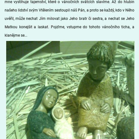
mne vystihuje tajemství, které o vánočních svátcích slavíme. Až do hlubin
našeho lidství svým Vtělením sestoupil náš Pán, a proto se každý, kdo v Něho
uvěřil, může nechat Jím milovat jako Jeho bratr či sestra, a nechat se Jeho
Matkou konejšit a laskat. Pojďme, vstupme do tohoto vánočního ticha, a
klanějme se...