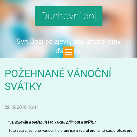
Duchovní boj
Syn Boží se zjevil, aby zmařil činy
ďáblovy.
POŽEHNANÉ VÁNOČNÍ
SVÁTKY
22.12.2018 16:11
"Jsi milován a potřebuješ to v tichu přijmout a uvěřit..."
Tuto větu z jednoho vánočního přání jsem vybral pro tento čas, protože pro