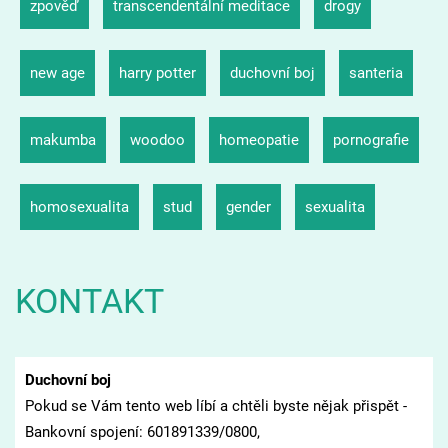
zpověď
transcendentální meditace
drogy
new age
harry potter
duchovní boj
santeria
makumba
woodoo
homeopatie
pornografie
homosexualita
stud
gender
sexualita
KONTAKT
Duchovní boj
Pokud se Vám tento web líbí a chtěli byste nějak přispět -
Bankovní spojení: 601891339/0800,