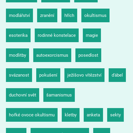
modlářství
zranění
hřích
okultismus
esoterika
rodinné konstelace
magie
modlitby
autoexorcismus
posedlost
svázanost
pokušení
ježíšovo vítězství
ďábel
duchovní svět
šamanismus
hořké ovoce okultismu
kletby
anketa
sekty