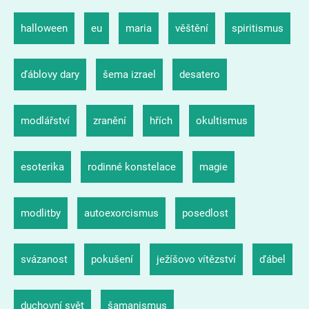
halloween
eu
maria
věštění
spiritismus
ďáblovy dary
šema izrael
desatero
modlářství
zranění
hřích
okultismus
esoterika
rodinné konstelace
magie
modlitby
autoexorcismus
posedlost
svázanost
pokušení
ježíšovo vítězství
ďábel
duchovní svět
šamanismus