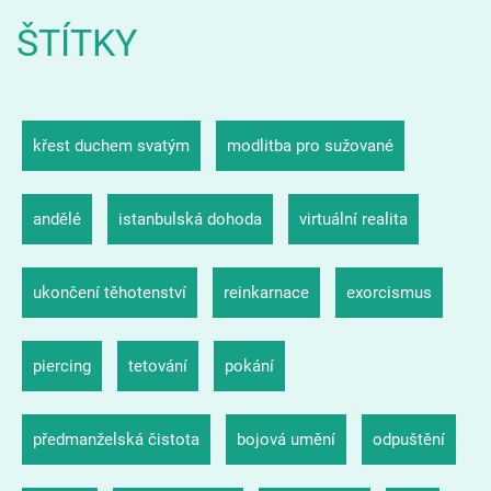
ŠTÍTKY
křest duchem svatým
modlitba pro sužované
andělé
istanbulská dohoda
virtuální realita
ukončení těhotenství
reinkarnace
exorcismus
piercing
tetování
pokání
předmanželská čistota
bojová umění
odpuštění