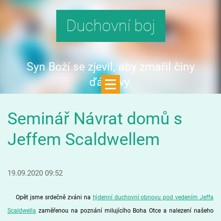
Duchovní boj
Syn Boží se zjevil, aby zmařil činy
ďáblovy.
Seminář Návrat domů s
Jeffem Scaldwellem
19.09.2020 09:52
Opět jsme srdečně zváni na
týdenní duchovní obnovu pod vedením Jeffa
Scaldwella
zaměřenou na poznání milujícího Boha Otce a nalezení našeho