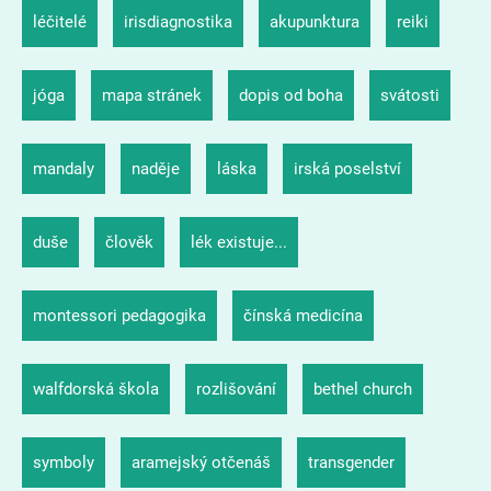
léčitelé
irisdiagnostika
akupunktura
reiki
jóga
mapa stránek
dopis od boha
svátosti
mandaly
naděje
láska
irská poselství
duše
člověk
lék existuje...
montessori pedagogika
čínská medicína
walfdorská škola
rozlišování
bethel church
symboly
aramejský otčenáš
transgender