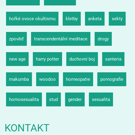
hořké ovoce okultismu
kletby
anketa
sekty
zpověď
transcendentální meditace
drogy
new age
harry potter
duchovní boj
santeria
makumba
woodoo
homeopatie
pornografie
homosexualita
stud
gender
sexualita
KONTAKT